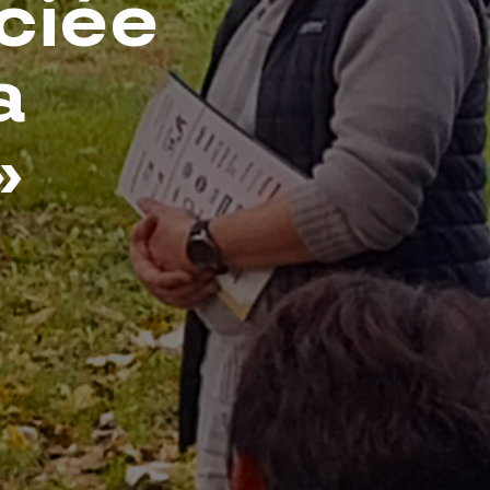
ciée
a
»