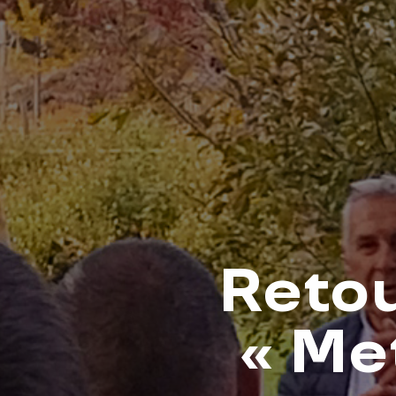
Retou
« Me