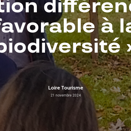
tion différen
favorable à l
biodiversité 
Loire Tourisme
21 novembre 2024