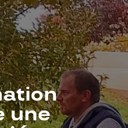
mation
e une