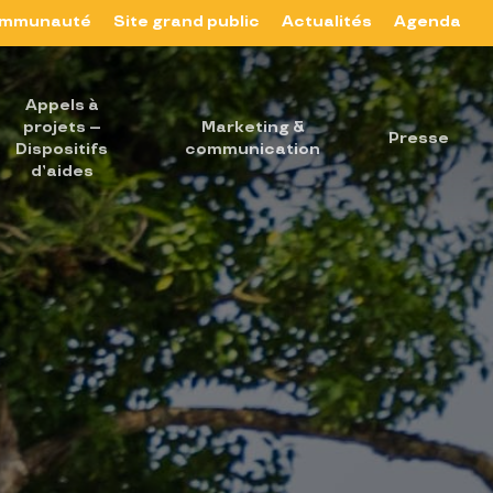
mmunauté
Site grand public
Actualités
Agenda
Appels à
projets –
Marketing &
Presse
Dispositifs
communication
d’aides