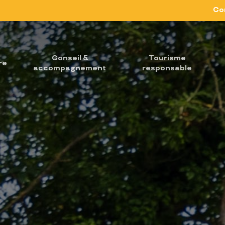
Co
Conseil &
Tourisme
re
accompagnement
responsable