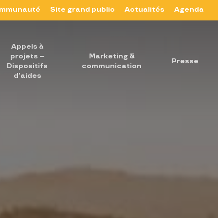
mmunauté
Site grand public
Actualités
Agenda
Appels à
projets –
Marketing &
Presse
Dispositifs
communication
d’aides