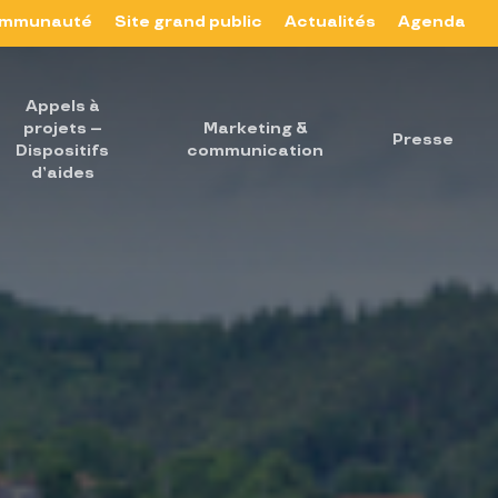
mmunauté
Site grand public
Actualités
Agenda
Appels à
projets –
Marketing &
Presse
Dispositifs
communication
d’aides