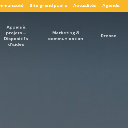
mmunauté
Site grand public
Actualités
Agenda
Appels à
projets –
Marketing &
Presse
Dispositifs
communication
d’aides