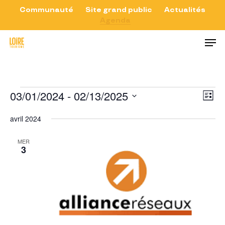
Skip
Communauté
Site grand public
Actualités
Agenda
to
Close
Men
main
Menu
content
Évènements
03/01/2024
 - 
02/13/2025
Nav
Na
Liste
de
par
Sélectionnez
avril 2024
vu
con
une
Év
MER
date.
3