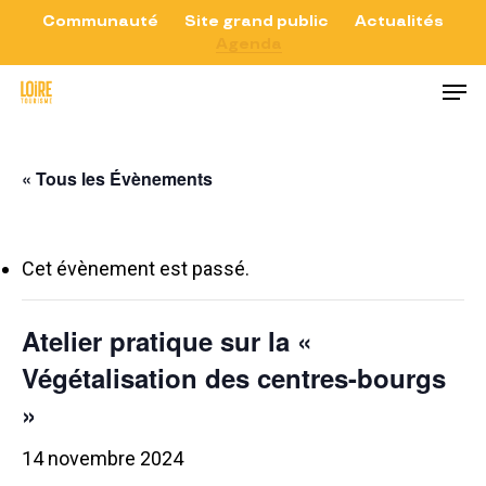
Skip
Communauté
Site grand public
Actualités
Agenda
to
Close
Men
main
Menu
content
« Tous les Évènements
Cet évènement est passé.
Atelier pratique sur la «
Végétalisation des centres-bourgs
»
14 novembre 2024