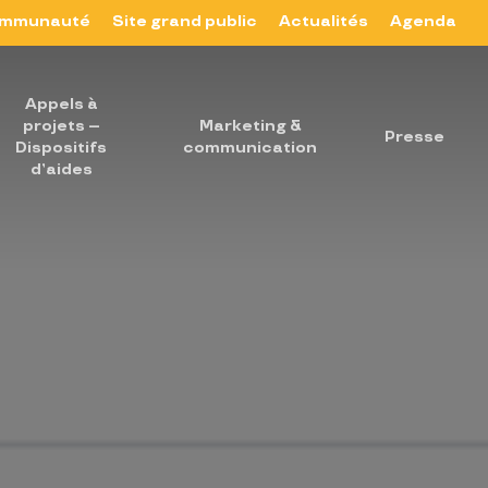
mmunauté
Site grand public
Actualités
Agenda
Appels à
projets –
Marketing &
Presse
Dispositifs
communication
d’aides