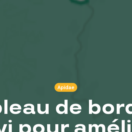
Apidae
leau de bord
vi pour améli