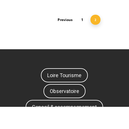
Previous
1
2
Loire Tourisme
Observatoire
Conseil & accompagnement
Tourisme responsable