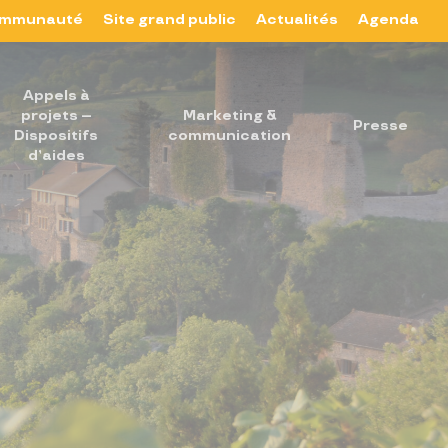
mmunauté
Site grand public
Actualités
Agenda
Appels à
projets –
Marketing &
Presse
Dispositifs
communication
d’aides