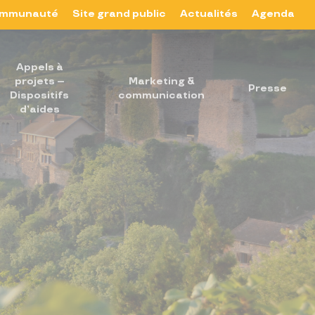
mmunauté
Site grand public
Actualités
Agenda
Appels à
projets –
Marketing &
Presse
Dispositifs
communication
d’aides