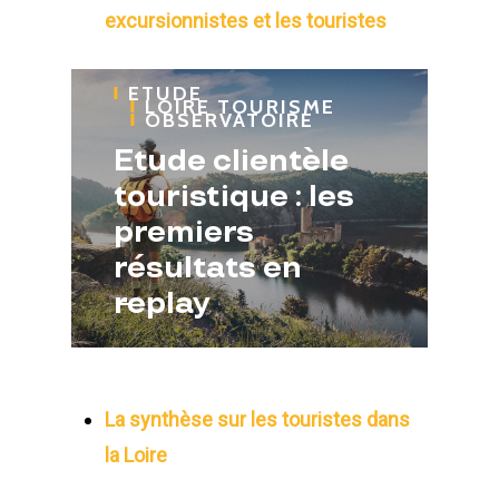
excursionnistes et les touristes
ETUDE
LOIRE TOURISME
OBSERVATOIRE
Etude clientèle
touristique : les
premiers
résultats en
replay
La synthèse sur les touristes dans
la Loire