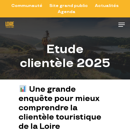
Skip
Communauté
Site grand public
Actualités
Agenda
to
Close
Men
main
Menu
content
Etude
clientèle
2025
Une
grande
enquête
pour
mieux
comprendre
la
clientèle
touristique
de
la
Loire