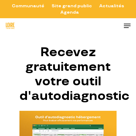
Skip
Communauté
Site grand public
Actualités
Agenda
to
Close
Men
main
Menu
content
Recevez
gratuitement
votre
outil
d'autodiagnostic