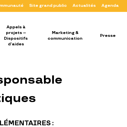
mmunauté
Site grand public
Actualités
Agenda
Appels à
projets –
Marketing &
Presse
Dispositifs
communication
d’aides
esponsable
tiques
LÉMENTAIRES :