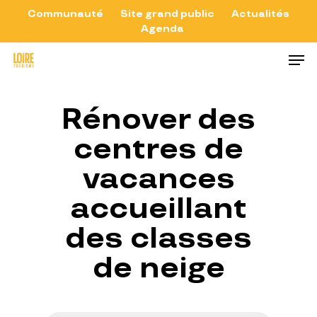
Skip
Communauté
Site grand public
Actualités
Agenda
to
Close
Men
main
Menu
content
Rénover des
centres de
vacances
accueillant
des classes
de neige