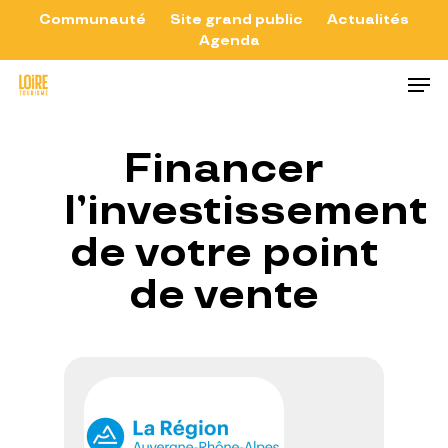
Skip
Communauté
Site grand public
Actualités
Agenda
to
Close
Men
main
Menu
content
Financer
l’investissement
de votre point
de vente