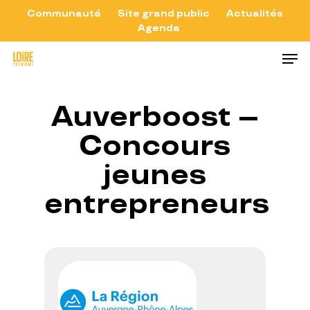
Skip
Communauté
Site grand public
Actualités
Agenda
to
Close
Men
main
Menu
content
Auverboost –
Concours
jeunes
entrepreneurs