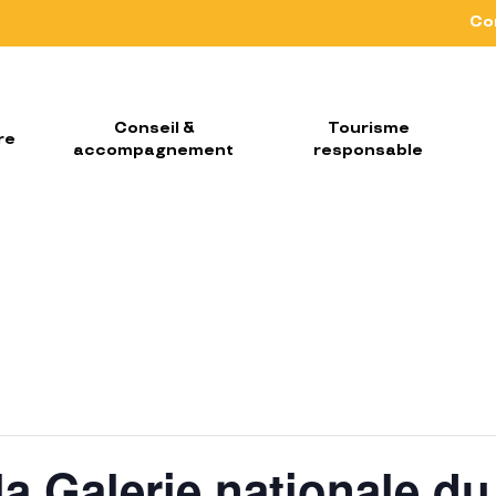
Co
Conseil &
Tourisme
re
accompagnement
responsable
la Galerie nationale d