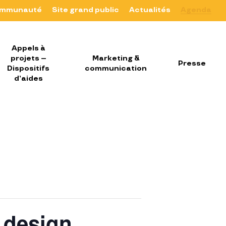
mmunauté
Site grand public
Actualités
Agenda
Appels à
projets –
Marketing &
Presse
Dispositifs
communication
d’aides
u design