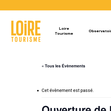
Skip
to
main
content
Loire
Observatoi
Tourisme
« Tous les Évènements
Cet évènement est passé.
Ouverture de 