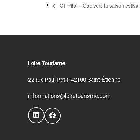
OT Pilat – Cap vers la saison estiva
Loire Tourisme
22 rue Paul Petit, 42100 Saint-Étienne
informations@loiretourisme.com
LinkedIn
Facebook