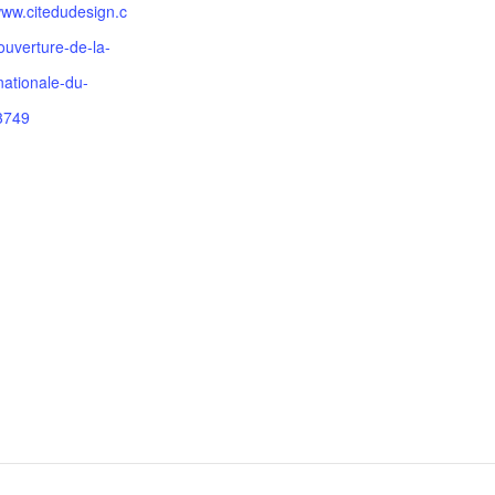
www.citedudesign.c
ouverture-de-la-
nationale-du-
3749