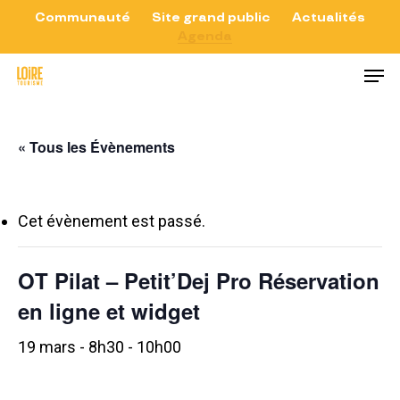
Skip
Communauté
Site grand public
Actualités
Agenda
to
Close
Men
main
Menu
content
« Tous les Évènements
Cet évènement est passé.
OT Pilat – Petit’Dej Pro Réservation
en ligne et widget
19 mars - 8h30
-
10h00