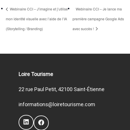
Webinaire CCI – J’imagine et j’utilise
Webinaire CCI – Je lance ma
mon identité visuelle avec l’aide de l’IA
première campagne Google Ads
(Storytelling / Branding)
avec succès !
Loire Tourisme
22 rue Paul Petit, 42100 Saint-Étienne
informations@loiretourisme.com
LinkedIn
Facebook