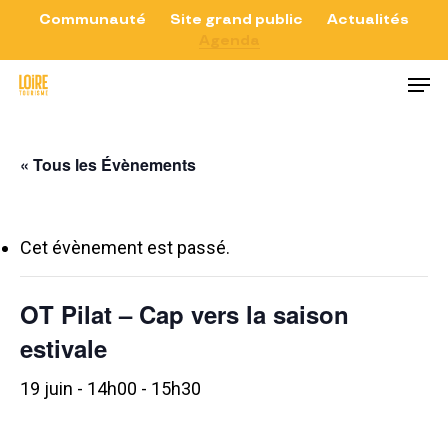
Skip
Communauté
Site grand public
Actualités
Agenda
to
Close
Men
main
Menu
content
« Tous les Évènements
Cet évènement est passé.
OT Pilat – Cap vers la saison
estivale
19 juin - 14h00
-
15h30