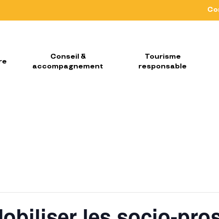
Co
Conseil &
Tourisme
re
accompagnement
responsable
obiliser les socio-pro