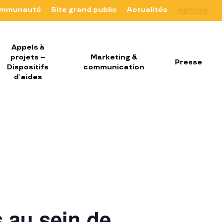
mmunauté
Site grand public
Actualités
Agenda
Appels à
projets –
Marketing &
Presse
Dispositifs
communication
d’aides
s au sein de