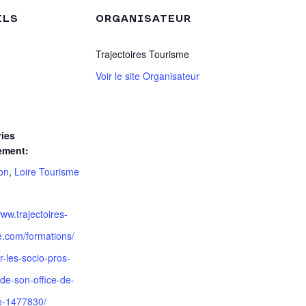
ILS
ORGANISATEUR
Trajectoires Tourisme
Voir le site Organisateur
ies
ement:
on
,
Loire Tourisme
www.trajectoires-
e.com/formations/
r-les-socio-pros-
de-son-office-de-
e-1477830/