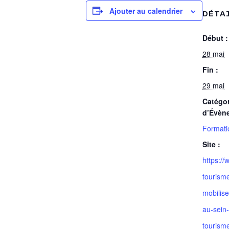
Ajouter au calendrier
DÉTA
Début :
28 mai
Fin :
29 mai
Catégor
d’Évèn
Formati
Site :
https://
tourism
mobilise
au-sein-
tourism