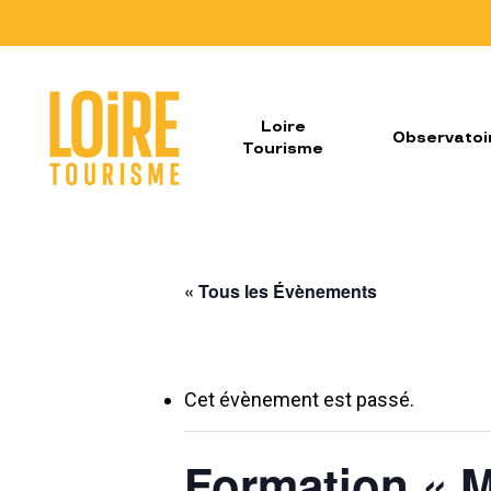
Skip
to
main
content
Loire
Observatoi
Tourisme
« Tous les Évènements
Cet évènement est passé.
Formation « M