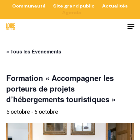
Skip
Communauté
Site grand public
Actualités
Agenda
to
Close
Men
main
Menu
content
« Tous les Évènements
Formation « Accompagner les
porteurs de projets
d’hébergements touristiques »
5 octobre
-
6 octobre