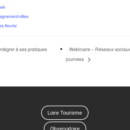
eil-
gnement/villes-
es-fleuris/
ntégrer à ses pratiques
Webinaire – Réseaux sociaux
journées
Loire Tourisme
Observatoire