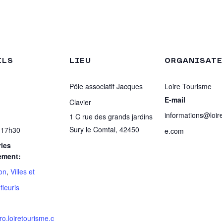
ILS
LIEU
ORGANISAT
Pôle associatif Jacques
Loire Tourisme
E-mail
Clavier
informations@loir
1 C rue des grands jardins
Sury le Comtal
,
42450
 17h30
e.com
ies
ement:
on
,
Villes et
fleuris
pro.loiretourisme.c