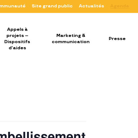
mmunauté
Site grand public
Actualités
Agenda
Appels à
projets –
Marketing &
Presse
Dispositifs
communication
d’aides
’embellissement