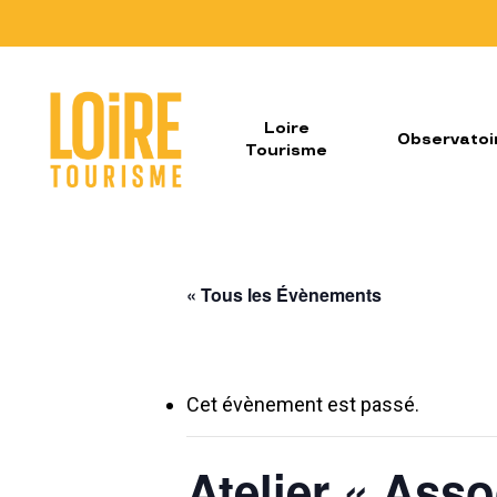
Skip
to
main
content
Loire
Observatoi
Tourisme
« Tous les Évènements
Cet évènement est passé.
Atelier « Asso