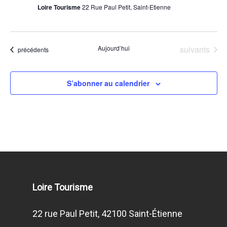
Loire Tourisme
22 Rue Paul Petit, Saint-Etienne
Évènements
Aujourd’hui
suivants
Évènements
précédents
S’abonner au calendrier
Loire Tourisme
22 rue Paul Petit, 42100 Saint-Étienne